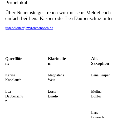
Probelokal.
Über Neueinsteiger freuen wir uns sehr. Meldet euch
einfach bei Lena Kasper oder Lea Daubenschüz unter
jugendleiter@mvreichenbach.de
Querflöte
Klarinette
Alt-
n:
n:
Saxophon
Karina
Magdalena
Lena Kasper
Knoblauch
Weis
Lena
Lea
Melina
Eisele
Daubenschü
Bühler
z
Lars
Bogosch